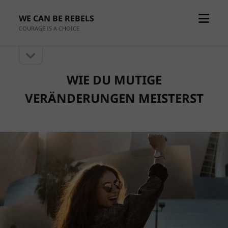
Menü
WE CAN BE REBELS
öffne
COURAGE IS A CHOICE
Seitenleiste
Seitenleiste
öffnen
WIE DU MUTIGE
VERÄNDERUNGEN MEISTERST