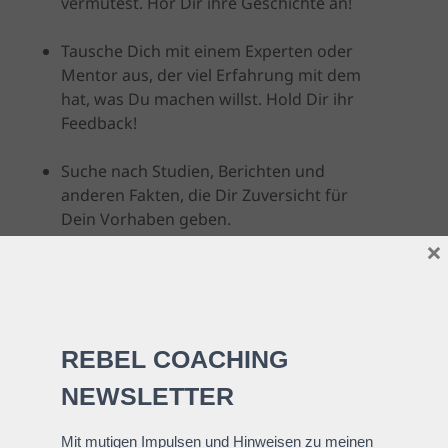
vermutest. Hör Dir ihre Geschichte an!
Tausche Dich mit einem Experten oder
Mentor aus, der viel Erfahrung mit dem
hat, was Du machen willst. Hold Dir ihr
Feedback!
Suche nach Studien, Berichten und
anderen Fakten, die Dir Zuversicht für
Dein Vorhaben geben.
×
Erfolgsfaktor 6: Du brauchst Unterstützer in
Deinem Umfeld!
Ein Erfolgsbaustein, der oft unterschätzt wird!
Wenn wir etwas Großes erreichen wollen,
brauchen wir unbedingt bestimmte Leute und
Rollen um uns.