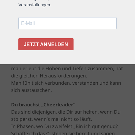
Wen brauchst Du in deiner Support-Crew?
Du brauchst
„Spielkameraden“
!
Leute, die gerade was ähnliches durchmachen
wie Du, die einen ähnlichen Prozess durchlaufen
und ähnliche Ziele haben. Andere, die für einen
Triathlon trainieren zum Beispiel oder
Mitstreiterinnen, die gerade gründen.
Als „Spielkameraden“ sitzt man im gleichen Boot,
man erlebt die Höhen und Tiefen zusammen, hat
die gleichen Herausforderungen.
Man fühlt sich verbunden, verstanden und kann
sich austauschen.
Du brauchst „Cheerleader“
Das sind diejenigen, die Dir auf helfen, wenn Du
stolperst, wenn’s mal nicht so läuft.
In Phasen, wo Du zweifelst „Bin ich gut genug?
Schaffe ich das?“, stehen sie bereit und sagen