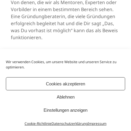
Von denen, die wir als Mentoren, Experten oder
Vorbilder in einem bestimmten Bereich sehen.
Eine Gründungberaterin, die viele Gründungen
erfolgreich begleitet hat und die Dir sagt „Das,
was Du vorhast ist möglich“ kann das als Beweis
funktionieren.
Studien, Berichte, recherchierte Daten und
Fakten können uns auch überzeugen.
Wir verwenden Cookies, um unsere Website und unseren Service zu
Oder Demonstrationen. Wie bei einer Dult wird
optimieren.
man Zeuge davon, das etwas funktioniert.
Cookies akzeptieren
Wie geht’s?
Ablehnen
Schau Dich in Deinem Umfeld um: Gibt es
es dort „ähnliche Andere“, die genau das
Einstellungen anzeigen
erreicht haben, was Du angehen willst?
Wenn nicht, geh zu Netzwerktreffen oder
Cookie-Richtlinie
Datenschutzerklärung
Impressum
Meetups, wo Du „ähnliche Andere“