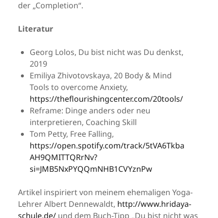
der „Completion“.
Literatur
Georg Lolos, Du bist nicht was Du denkst,
2019
Emiliya Zhivotovskaya, 20 Body & Mind
Tools to overcome Anxiety,
ht
tps://theflourishingcenter.com/20tools/
Reframe: Dinge anders oder neu
interpretieren, Coaching Skill
Tom Petty, Free Falling,
https://open.spotify.com/track/5tVA6Tkba
AH9QMITTQRrNv?
si=JMB5NxPYQQmNHB1CVYznPw
Artikel inspiriert von meinem ehemaligen Yoga-
Lehrer Albert Dennewaldt,
http://www.hridaya-
schule.de/
und dem Buch-Tipp „Du bist nicht was